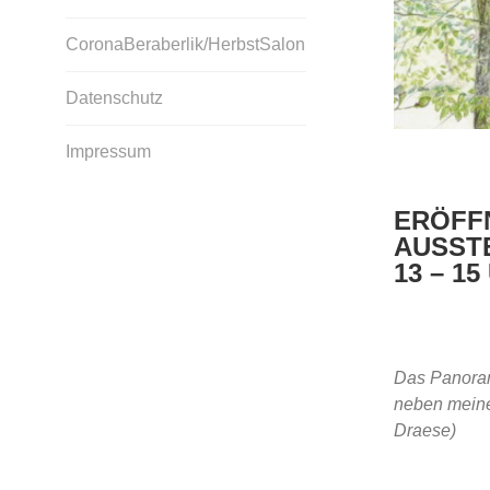
CoronaBeraberlik/HerbstSalon
Datenschutz
Impressum
ERÖFF
AUSST
13 – 15
Das Panorama
neben meine
Draese)