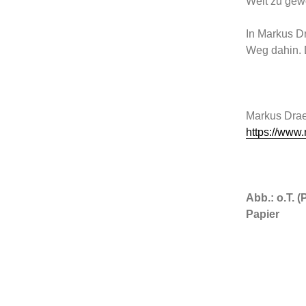
Welt zu gew
In Markus D
Weg dahin. 
Markus Draes
https://www
Abb.: o.T. (
Papier