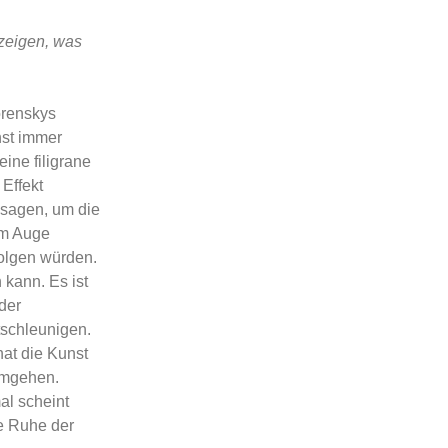
 zeigen, was
orenskys
nst immer
ine filigrane
 Effekt
 sagen, um die
em Auge
olgen würden.
 kann. Es ist
der
tschleunigen.
at die Kunst
 umgehen.
l scheint
ie Ruhe der