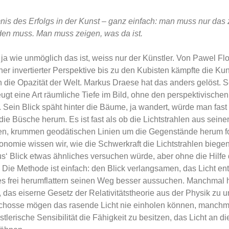
is des Erfolgs in der Kunst – ganz einfach: man muss nur das
den muss. Man muss zeigen, was da ist.
ja wie unmöglich das ist, weiss nur der Künstler. Von Pawel Fl
icher invertierter Perspektive bis zu den Kubisten kämpfte die Ku
die Opazität der Welt. Markus Draese hat das anders gelöst. Se
ugt eine Art räumliche Tiefe im Bild, ohne den perspektivischen
 Sein Blick späht hinter die Bäume, ja wandert, würde man fast
e Büsche herum. Es ist fast als ob die Lichtstrahlen aus sein
en, krummen geodätischen Linien um die Gegenstände herum f
onomie wissen wir, wie die Schwerkraft die Lichtstrahlen biegen
s‘ Blick etwas ähnliches versuchen würde, aber ohne die Hilfe 
 Die Methode ist einfach: den Blick verlangsamen, das Licht en
s frei herumflattern seinen Weg besser aussuchen. Manchmal h
 das eiserne Gesetz der Relativitätstheorie aus der Physik zu
hosse mögen das rasende Licht nie einholen können, manchma
stlerische Sensibilität die Fähigkeit zu besitzen, das Licht an d