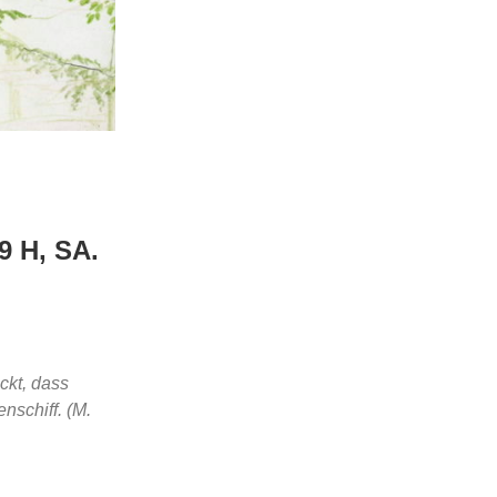
19 H, SA.
ckt, dass
nschiff. (M.