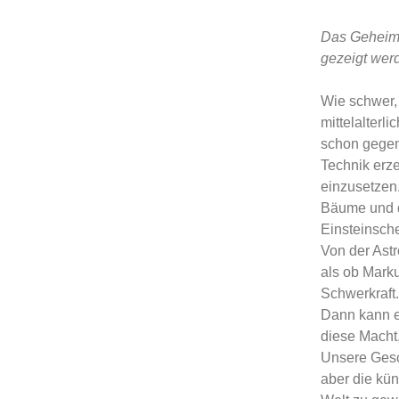
Das Geheimn
gezeigt wer
Wie schwer, 
mittelalterl
schon gegen 
Technik erze
einzusetzen.
Bäume und di
Einsteinsch
Von der Astr
als ob Marku
Schwerkraft.
Dann kann e
diese Macht,
Unsere Gesc
aber die kün