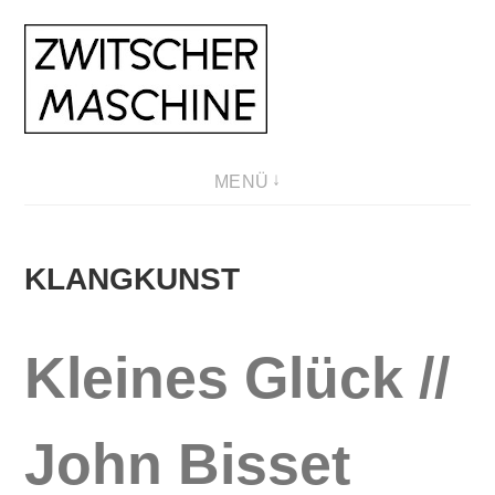
Direkt
zum
Inhalt
MENÜ
KLANGKUNST
Kleines Glück //
John Bisset