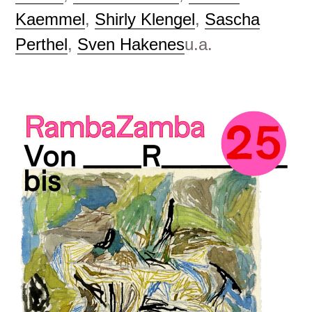
Kaemmel
,
Shirly Klengel
,
Sascha
Perthel
,
Sven Hakenes
u.a.