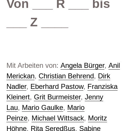
Von ___ R ___ bis
___ Z ____
Mit Arbeiten von:
Angela Bürger
,
Anil
Merickan
,
Christian Behrend
,
Dirk
Nadler
,
Eberhard Pastow
,
Franziska
Kleinert
,
Grit Burmeister
,
Jenny
Lau
,
Mario Gaulke
,
Mario
Peinze
,
Michael Wittsack
,
Moritz
Höhne
,
Rita Seredßus
,
Sabine