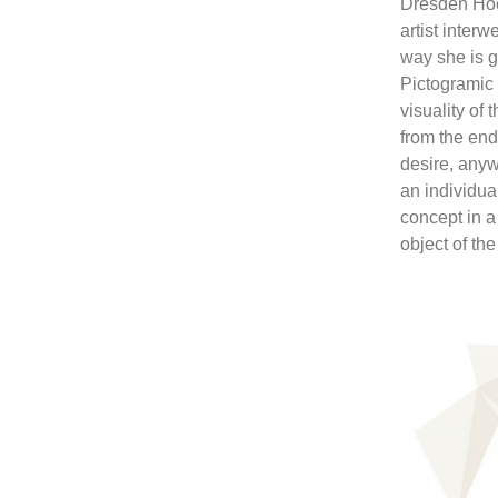
Dresden Hoch
artist inter
way she is g
Pictogramic 
visuality of 
from the end 
desire, anyw
an individua
concept in a
object of the