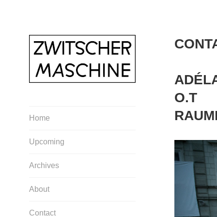
Direkt
zum
Inhalt
CONTA
ADÉL
O.T
RAUM
Home
Upcoming
Archives
About
Contact