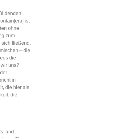
 Bildenden
ntain[era] ist
hten ohne
Weg zum
sich fließend,
rmischen – die
deos die
 wir uns?
oder
richt in
, die hier als
eit, die
ts, and