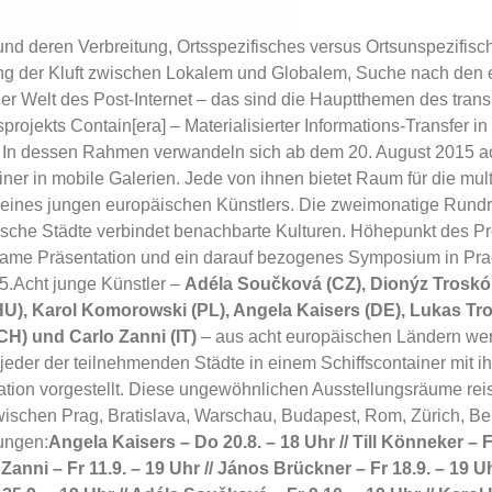
und deren Verbreitung, Ortsspezifisches versus Ortsunspezifisc
g der Kluft zwischen Lokalem und Globalem, Suche nach den 
er Welt des Post-Internet – das sind die Hauptthemen des tran
projekts Contain[era] – Materialisierter Informations-Transfer in
a. In dessen Rahmen verwandeln sich ab dem 20. August 2015 a
iner in mobile Galerien. Jede von ihnen bietet Raum für die mul
 eines jungen europäischen Künstlers. Die zweimonatige Rundr
ische Städte verbindet benachbarte Kulturen. Höhepunkt des Pr
ame Präsentation und ein darauf bezogenes Symposium in Pra
5.Acht junge Künstler –
Adéla Součková (CZ), Dionýz Troskó
U), Karol Komorowski (PL), Angela Kaisers (DE), Lukas Trob
H) und Carlo Zanni (IT)
– aus acht europäischen Ländern w
jeder der teilnehmenden Städte in einem Schiffscontainer mit ih
ation vorgestellt. Diese ungewöhnlichen Ausstellungsräume rei
ischen Prag, Bratislava, Warschau, Budapest, Rom, Zürich, Ber
ungen:
Angela Kaisers – Do 20.8. – 18 Uhr //
Till Könneker – F
Zanni – Fr 11.9. – 19 Uhr
//
János Brückner – Fr 18.9. – 19 Uh