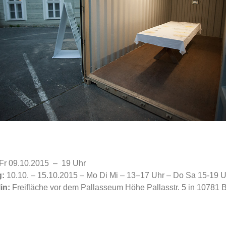
Fr 09.10.2015 – 19 Uhr
g:
10.10. – 15.10.2015 – Mo Di Mi – 13–17 Uhr – Do Sa 15-19 U
lin:
Freifläche vor dem Pallasseum Höhe Pallasstr. 5 in 10781 B