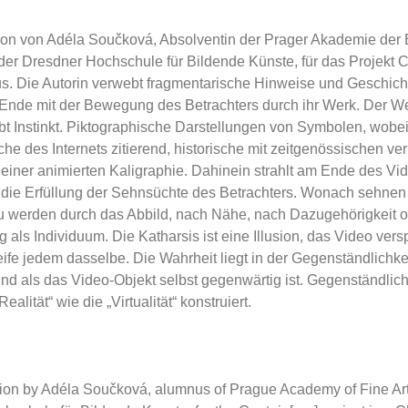
ation von Adéla Součková, Absolventin der Prager Akademie der
der Dresdner Hochschule für Bildende Künste, für das Projekt Co
s. Die Autorin verwebt fragmentarische Hinweise und Geschic
Ende mit der Bewegung des Betrachters durch ihr Werk. Der 
t Instinkt. Piktographische Darstellungen von Symbolen, wobei 
che des Internets zitierend, historische mit zeitgenössischen ve
einer animierten Kaligraphie. Dahinein strahlt am Ende des Vi
die Erfüllung der Sehnsüchte des Betrachters. Wonach sehnen
u werden durch das Abbild, nach Nähe, nach Dazugehörigkeit 
als Individuum. Die Katharsis ist eine Illusion, das Video versp
ife jedem dasselbe. Die Wahrheit liegt in der Gegenständlichkeit
d als das Video-Objekt selbst gegenwärtig ist. Gegenständlichk
ealität“ wie die „Virtualität“ konstruiert.
ation by Adéla Součková, alumnus of Prague Academy of Fine Ar