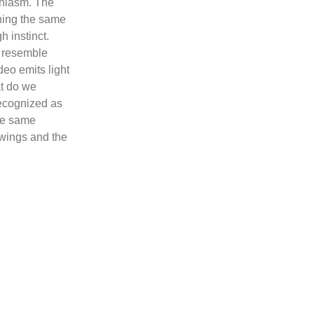
Chiasm. The
nning the same
h instinct.
, resemble
deo emits light
at do we
recognized as
the same
rawings and the