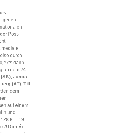
hes,
eigenen
snationalen
 der Post-
cht
timediale
eise durch
ojekts dann
g ab dem 24.
 (SK), János
erg (AT), Till
erden dem
rer
sen auf einem
lin und
r 28.8. – 19
r // Dionýz