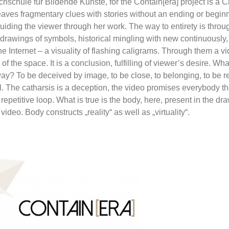
schule für Bildende Kunste, for the Contain[era] project is a 
weaves fragmentary clues with stories without an ending or begi
uiding the viewer through her work. The way to entirety is throug
drawings of symbols, historical mingling with new continuously
the Internet – a visuality of flashing caligrams. Through them a vi
of the space. It is a conclusion, fulfilling of viewer’s desire. Wh
ay? To be deceived by image, to be close, to belonging, to be 
l. The catharsis is a deception, the video promises everybody 
 repetitive loop. What is true is the body, here, present in the d
 video. Body constructs „reality“ as well as „virtuality“.