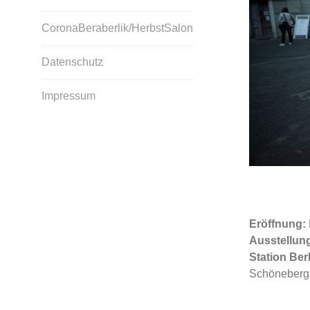
CoronaBeraberlik/HerbstSalon
Datenschutz
Impressum
Eröffnung:
Ausstellun
Station Ber
Schöneberg