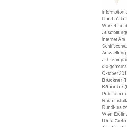
Information 
Überbrückun
Wurzeln in d
Ausstellungs
Internet Är
Schiffsconta
Ausstellung
acht europä
die gemeins
Oktober 201
Brückner (H
Könneker (C
Publikum in 
Rauminstall
Rundkurs zw
Wien.Eröffn
Uhr
//
Carlo 