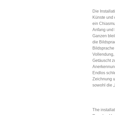
Die Install
Künste und 
ein Chiasmu
Anfang und 
Ganzen bleib
die Bildspra
Bildsprache 
Vollendung, 
Getäuscht z
Anerkennung 
Endlos schle
Zeichnung un
sowohl die „R
The install