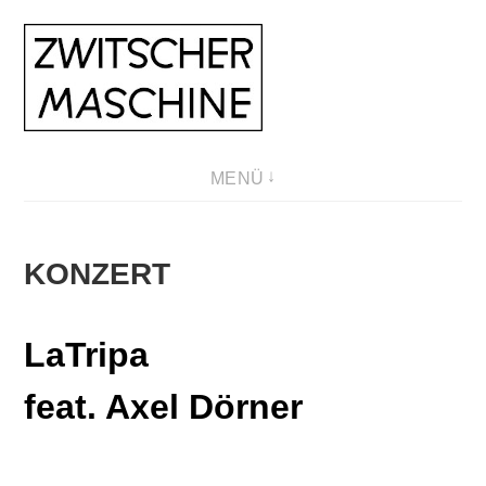
Direkt
zum
Inhalt
MENÜ
KONZERT
LaTripa
feat. Axel Dörner